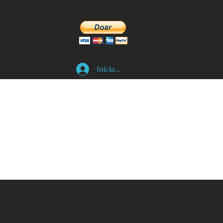
Iniciar sesión
tícias
More