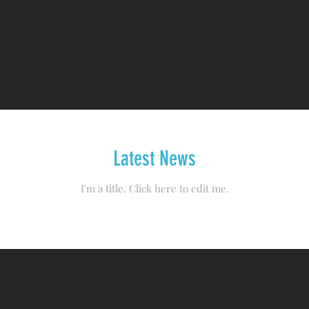
estro Trabajo
Capacitación
Observatorio
No
Latest News
I'm a title. ​Click here to edit me.