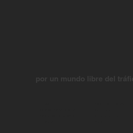
por un mundo libre del tráfi
HOME
NUESTRO TRABAJO
SOBRE NOSOTROS
Educación
NUESTRO EQUIPO
Capacitación
CONTACTO
Política