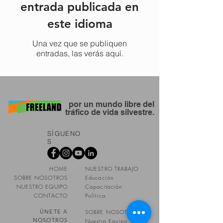
entrada publicada en
este idioma
Una vez que se publiquen
entradas, las verás aquí.
por un mundo libre del
tráfico de vida silvestre.
SÍGUENO
S
HOME
NUESTRO TRABAJO
SOBRE NOSOTROS
Educación
NUESTRO EQUIPO
Capacitación
CONTACTO
Política
ÚNETE A
SOBRE NOSOTROS
NOSOTROS
Nuestro Equipo